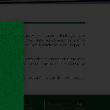
rios possuem larga experiência em esterilização com
 ágil, segura e com pleno atendimento às normas
 execução das análises laboratoriais e ao preparo e
s todos os alvarás e licenças necessárias, inclusive
icada ISO 9001, com o compromisso de excelência no
regas. Trabalhamos 24 horas por dia, sete dias por
Webmail Oxieto