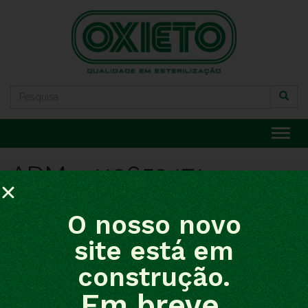
Alter
ADM – 113653471
Tamanho total da imagem:
1400
×
1050
pixels
O nosso novo
site está em
construção.
Em breve,