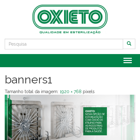
Alter
banners1
Tamanho total da imagem:
1920
×
768
pixels