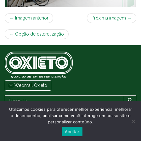
← Imagem anterior
Próxima imagem →
←
Opção de esterelização
Webmail Oxieto
Utilizamos cookies para oferecer melhor experiência, melhorar
o desempenho, analisar como você interage em nosso site e
© 2026
Oxieto
- Todos os direitos reservados
personalizar conteúdo.
Aceitar